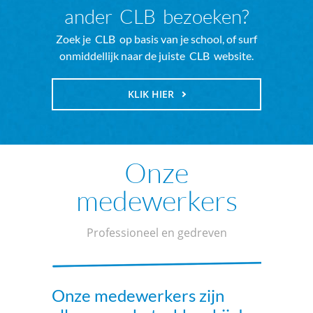
ander
CLB
bezoeken?
Zoek je
CLB
op basis van je school, of surf
onmiddellijk naar de juiste
CLB
website.
KLIK HIER
Onze
medewerkers
Professioneel en gedreven
Onze medewerkers zijn