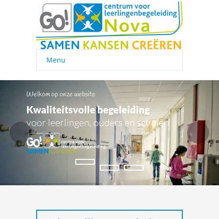
Menu
Welkom op onze website
K
w
a
l
i
t
e
i
t
s
v
o
l
l
e
b
e
g
e
l
e
i
d
i
n
g
v
o
o
r
l
e
e
r
l
i
n
g
e
n
,
o
u
d
e
r
s
e
n
s
c
h
o
l
e
n
K
A
N
S
E
N
S
A
M
E
N