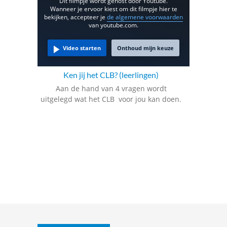
Dit filmpje wordt gehost door Youtube.
Wanneer je ervoor kiest om dit filmpje hier te
bekijken, accepteer je
de algemene voorwaarden
van youtube.com.
Video starten
Onthoud mijn keuze
Ken jij het
CLB
? (leerlingen)
Aan de hand van 4 vragen wordt
uitgelegd wat het
CLB
voor jou kan doen.