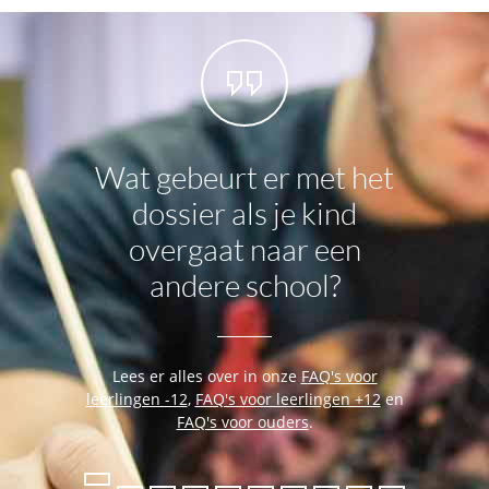
Wat gebeurt er met het
We
dossier als je kind
wor
overgaat naar een
andere school?
Lees e
leerlingen
Lees er alles over in onze
FAQ's voor
leerlingen -12
,
FAQ's voor leerlingen +12
en
FAQ's voor ouders
.